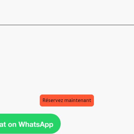
Pourquoi Choisir TaxisB?
isB, nous nous engageons à offrir un service de transport 
sme, efficacité et accessibilité. Nos chauffeurs sont formé
 et votre sécurité tout au long de votre trajet. Optez pour
 découvrir Paris autrement, sans souci, et à un prix abord
Réservez maintenant